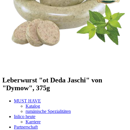
Leberwurst "ot Deda Jaschi" von
"Dymow", 375g
MUST HAVE
Katalog
rumänische Spezialitäten
Inlico heute
Karriere
Partnerschaft