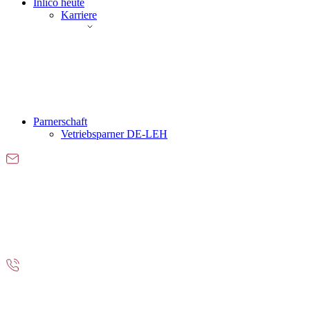
Inlico heute
Karriere
Parnerschaft
Vetriebsparner DE-LEH