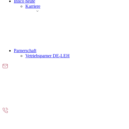
Inlico heute
Karriere
Parnerschaft
Vetriebsparner DE-LEH