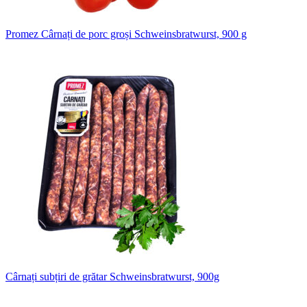
Promez Cârnați de porc groși Schweinsbratwurst, 900 g
Cârnați subțiri de grătar Schweinsbratwurst, 900g