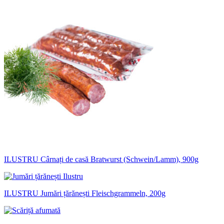
ILUSTRU Cârnați de casă Bratwurst (Schwein/Lamm), 900g
ILUSTRU Jumări țărănești Fleischgrammeln, 200g