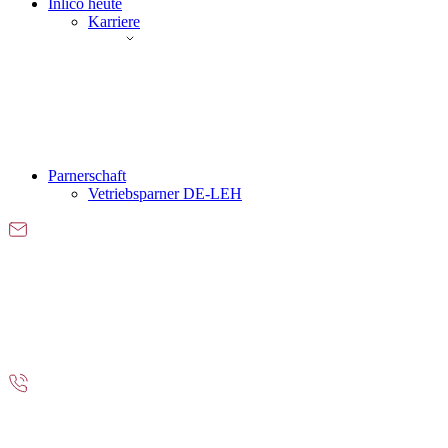
Inlico heute
Karriere
Parnerschaft
Vetriebsparner DE-LEH