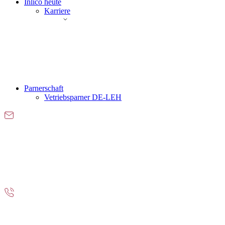
Inlico heute
Karriere
Parnerschaft
Vetriebsparner DE-LEH