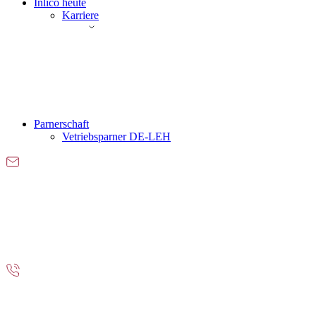
Inlico heute
Karriere
Parnerschaft
Vetriebsparner DE-LEH