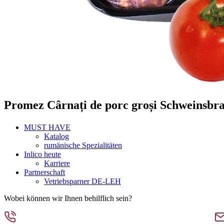
Promez Cârnați de porc groși Schweinsbra
MUST HAVE
Katalog
rumänische Spezialitäten
Inlico heute
Karriere
Partnerschaft
Vetriebsparner DE-LEH
Wobei können wir Ihnen behilflich sein?