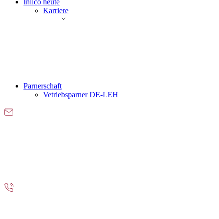
Inlico heute
Karriere
Parnerschaft
Vetriebsparner DE-LEH