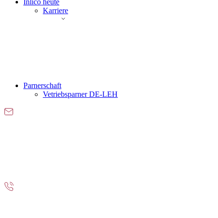
Inlico heute
Karriere
Parnerschaft
Vetriebsparner DE-LEH