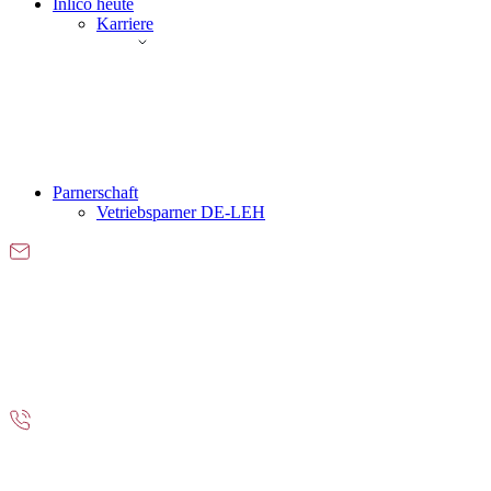
Inlico heute
Karriere
Parnerschaft
Vetriebsparner DE-LEH