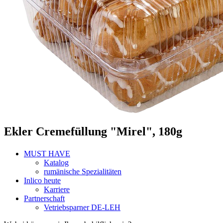
Ekler Cremefüllung "Mirel", 180g
MUST HAVE
Katalog
rumänische Spezialitäten
Inlico heute
Karriere
Partnerschaft
Vetriebsparner DE-LEH